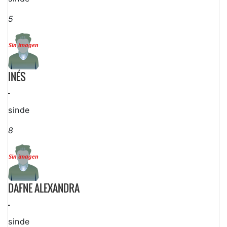
5
INÉS
-
sinde
8
DAFNE ALEXANDRA
-
sinde