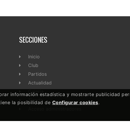
SECCIONES
Inicio
Club
Partidos
Actualidad
Galería
rar información estadística y mostrarte publicidad pers
Tienda
 tiene la posibilidad de
Configurar cookies
.
Acceso administradores