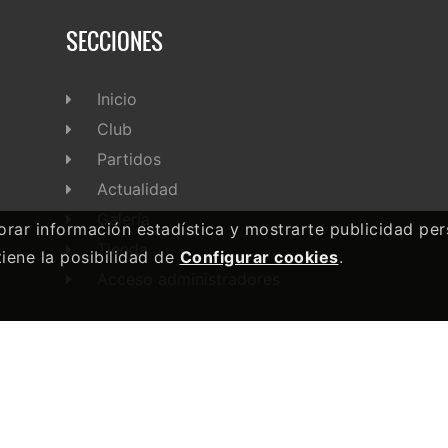
SECCIONES
Inicio
Club
Partidos
Actualidad
Galería
rar información estadística y mostrarte publicidad pers
Tienda
 tiene la posibilidad de
Configurar cookies
.
Acceso administradores