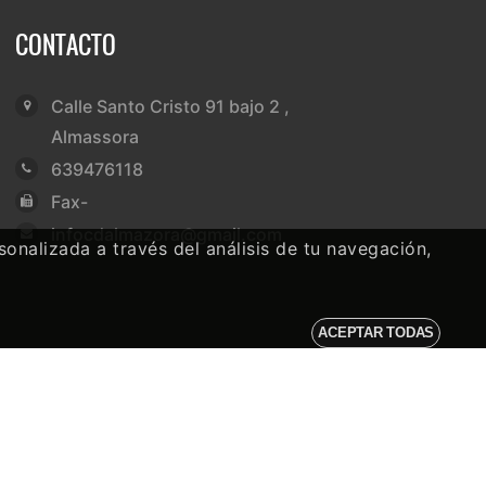
CONTACTO
Calle Santo Cristo 91 bajo 2 ,
Almassora
639476118
Fax-
infocdalmazora@gmail.com
onalizada a través del análisis de tu navegación,
ACEPTAR TODAS
Subir