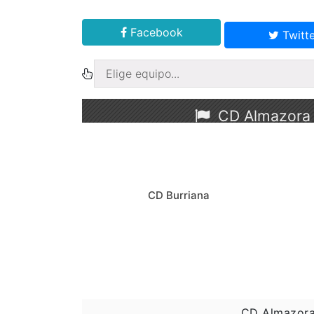
Facebook
Twitte
CD Almazora
CD Burriana
CD Almazora