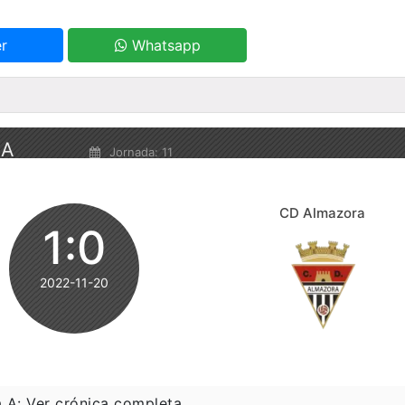
r
Whatsapp
 A
Jornada: 11
CD Almazora
1:0
2022-11-20
 A: Ver crónica completa