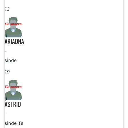
12
ARIADNA
-
sinde
19
ÀSTRID
-
sinde_fs