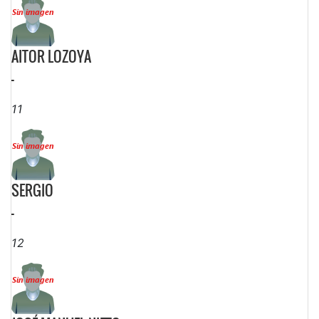
AITOR LOZOYA
-
11
SERGIO
-
12