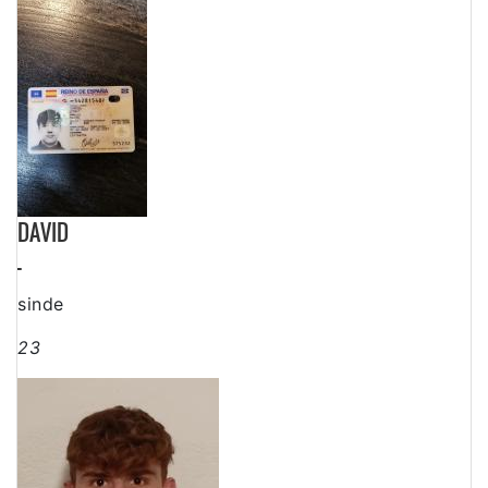
DAVID
-
sinde
23