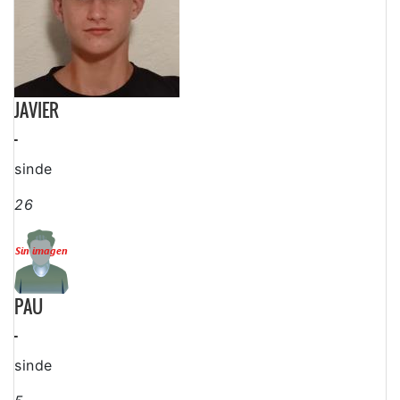
JAVIER
-
sinde
26
PAU
-
sinde