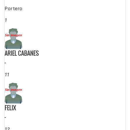
Portero
1
ARIEL CABANES
-
11
FELIX
-
12