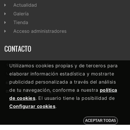
Actualidad
Galería
Tienda
Acceso administradores
CONTACTO
Calle Santo Cristo 91 bajo 2 , Almassora
Utilizamos cookies propias y de terceros para
elaborar información estadística y mostrarte
639476118
publicidad personalizada a través del análisis
Fax-
de tu navegación, conforme a nuestra
política
infocdalmazora@gmail.com
de cookies
. El usuario tiene la posibilidad de
Configurar cookies
.
ACEPTAR TODAS