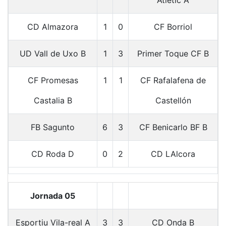
CD Almazora
1
0
CF Borriol
UD Vall de Uxo B
1
3
Primer Toque CF B
CF Promesas
1
1
CF Rafalafena de
Castalia B
Castellón
FB Sagunto
6
3
CF Benicarlo BF B
CD Roda D
0
2
CD LAlcora
Jornada 05
Esportiu Vila-real A
3
3
CD Onda B