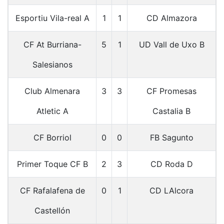
Esportiu Vila-real A
1
1
CD Almazora
CF At Burriana-
5
1
UD Vall de Uxo B
Salesianos
Club Almenara
3
3
CF Promesas
Atletic A
Castalia B
CF Borriol
0
0
FB Sagunto
Primer Toque CF B
2
3
CD Roda D
CF Rafalafena de
0
1
CD LAlcora
Castellón