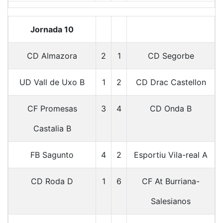
Jornada 10
CD Almazora
2
1
CD Segorbe
UD Vall de Uxo B
1
2
CD Drac Castellon
CF Promesas
3
4
CD Onda B
Castalia B
FB Sagunto
4
2
Esportiu Vila-real A
CD Roda D
1
6
CF At Burriana-
Salesianos