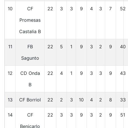
10
CF
22
3
3
9
4
3
7
52
Promesas
Castalia B
11
FB
22
5
1
9
3
2
9
40
Sagunto
12
CD Onda
22
4
1
9
3
3
9
43
B
13
CF Borriol
22
2
3
10
4
2
8
33
14
CF
22
3
3
9
3
2
9
51
Benicarlo