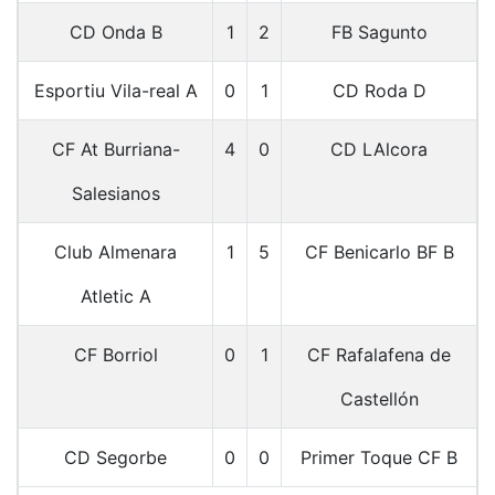
CD Onda B
1
2
FB Sagunto
Esportiu Vila-real A
0
1
CD Roda D
CF At Burriana-
4
0
CD LAlcora
Salesianos
Club Almenara
1
5
CF Benicarlo BF B
Atletic A
CF Borriol
0
1
CF Rafalafena de
Castellón
CD Segorbe
0
0
Primer Toque CF B