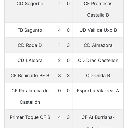
CD Segorbe
1
0
CF Promesas
Castalia B
FB Sagunto
4
0
UD Vall de Uxo B
CD Roda D
1
3
CD Almazora
CD LAlcora
2
0
CD Drac Castellon
CF Benicarlo BF B
3
3
CD Onda B
CF Rafalafena de
0
0
Esportiu Vila-real A
Castellón
Primer Toque CF B
4
3
CF At Burriana-