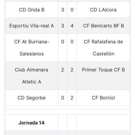
CD Onda B
3
0
CD LAlcora
Esportiu Vila-real A
3
4
CF Benicarlo BF B
CF At Burriana-
0
0
CF Rafalafena de
Salesianos
Castellón
Club Almenara
2
2
Primer Toque CF B
Atletic A
CD Segorbe
0
2
CF Borriol
Jornada 14