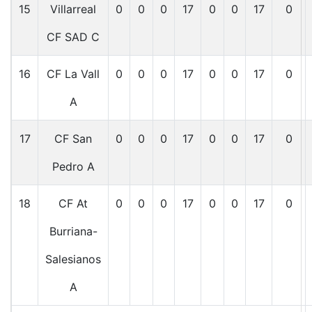
15
Villarreal
0
0
0
17
0
0
17
0
CF SAD C
16
CF La Vall
0
0
0
17
0
0
17
0
A
17
CF San
0
0
0
17
0
0
17
0
Pedro A
18
CF At
0
0
0
17
0
0
17
0
Burriana-
Salesianos
A