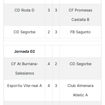
CD Roda D
3
3
CF Promesas
Castalia B
CD Segorbe
2
3
FB Sagunto
Jornada 02
CF At Burriana-
4
2
CD Segorbe
Salesianos
Esportiu Vila-real A
4
3
Club Almenara
Atletic A