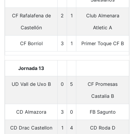
CF Rafalafena de
2
1
Club Almenara
Castellón
Atletic A
CF Borriol
3
1
Primer Toque CF B
Jornada 13
UD Vall de Uxo B
0
5
CF Promesas
Castalia B
CD Almazora
3
0
FB Sagunto
CD Drac Castellon
1
4
CD Roda D