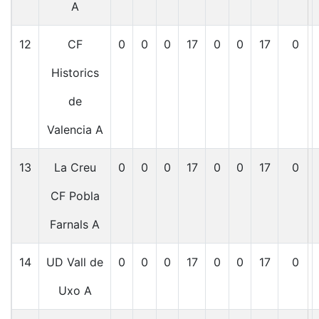
A
12
CF
0
0
0
17
0
0
17
0
Historics
de
Valencia A
13
La Creu
0
0
0
17
0
0
17
0
CF Pobla
Farnals A
14
UD Vall de
0
0
0
17
0
0
17
0
Uxo A