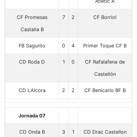
Atletic A
CF Promesas
7
2
CF Borriol
Castalia B
FB Sagunto
0
4
Primer Toque CF B
CD Roda D
1
0
CF Rafalafena de
Castellón
CD LAlcora
2
2
CF Benicarlo BF B
Jornada 07
CD Onda B
3
1
CD Drac Castellon