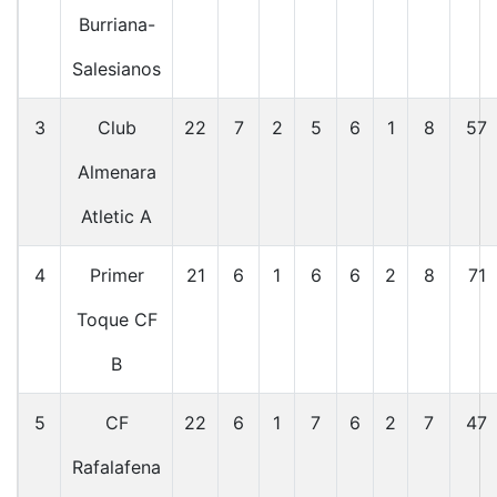
Burriana-
Salesianos
3
Club
22
7
2
5
6
1
8
57
Almenara
Atletic A
4
Primer
21
6
1
6
6
2
8
71
Toque CF
B
5
CF
22
6
1
7
6
2
7
47
Rafalafena