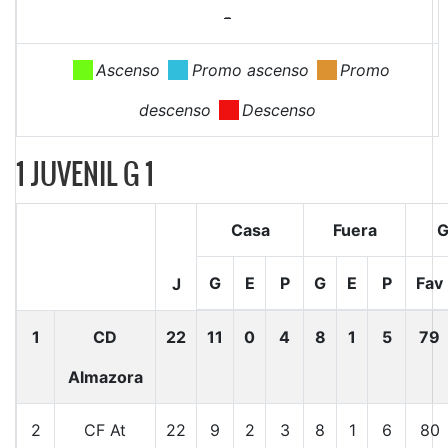
-
.
Ascenso
.
Promo ascenso
.
Promo
descenso
.
Descenso
1 JUVENIL G 1
Casa
Fuera
G
G
E
P
G
E
P
Fav
J
1
CD
22
11
0
4
8
1
5
79
Almazora
2
CF At
22
9
2
3
8
1
6
80