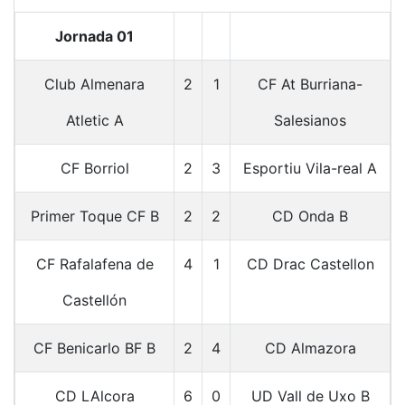
Jornada 01
Club Almenara
2
1
CF At Burriana-
Atletic A
Salesianos
CF Borriol
2
3
Esportiu Vila-real A
Primer Toque CF B
2
2
CD Onda B
CF Rafalafena de
4
1
CD Drac Castellon
Castellón
CF Benicarlo BF B
2
4
CD Almazora
CD LAlcora
6
0
UD Vall de Uxo B