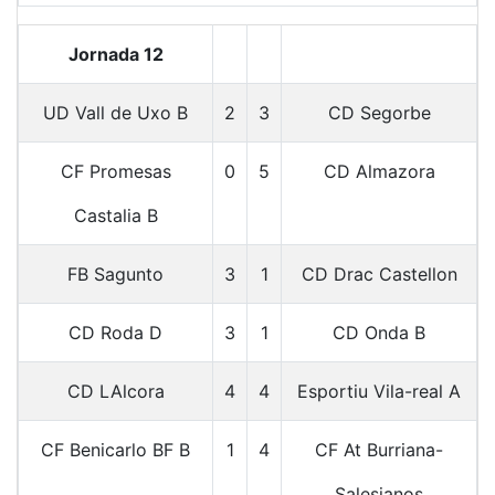
Jornada 12
UD Vall de Uxo B
2
3
CD Segorbe
CF Promesas
0
5
CD Almazora
Castalia B
FB Sagunto
3
1
CD Drac Castellon
CD Roda D
3
1
CD Onda B
CD LAlcora
4
4
Esportiu Vila-real A
CF Benicarlo BF B
1
4
CF At Burriana-
Salesianos