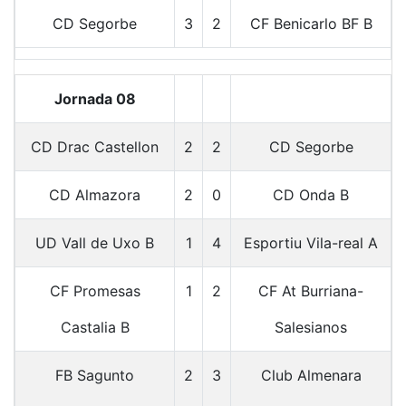
CD Segorbe
3
2
CF Benicarlo BF B
Jornada 08
CD Drac Castellon
2
2
CD Segorbe
CD Almazora
2
0
CD Onda B
UD Vall de Uxo B
1
4
Esportiu Vila-real A
CF Promesas
1
2
CF At Burriana-
Castalia B
Salesianos
FB Sagunto
2
3
Club Almenara