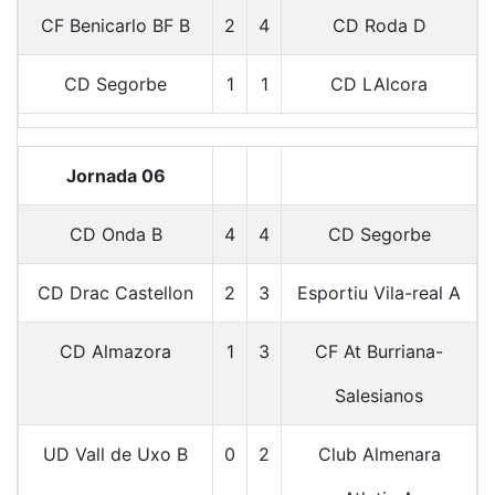
CF Benicarlo BF B
2
4
CD Roda D
CD Segorbe
1
1
CD LAlcora
Jornada 06
CD Onda B
4
4
CD Segorbe
CD Drac Castellon
2
3
Esportiu Vila-real A
CD Almazora
1
3
CF At Burriana-
Salesianos
UD Vall de Uxo B
0
2
Club Almenara