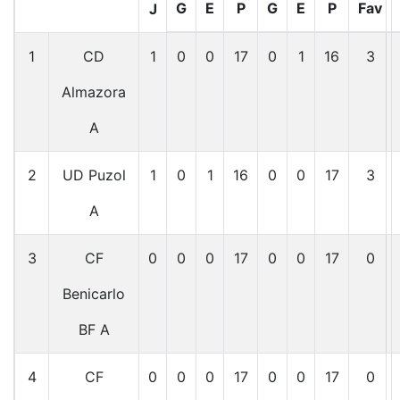
G
E
P
G
E
P
Fav
J
1
CD
1
0
0
17
0
1
16
3
Almazora
A
2
UD Puzol
1
0
1
16
0
0
17
3
A
3
CF
0
0
0
17
0
0
17
0
Benicarlo
BF A
4
CF
0
0
0
17
0
0
17
0