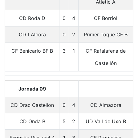
Atletic A
CD Roda D
0
4
CF Borriol
CD LAlcora
0
2
Primer Toque CF B
CF Benicarlo BF B
3
1
CF Rafalafena de
Castellón
Jornada 09
CD Drac Castellon
0
4
CD Almazora
CD Onda B
5
2
UD Vall de Uxo B
Esportiu Vila-real A
1
3
CF Promesas