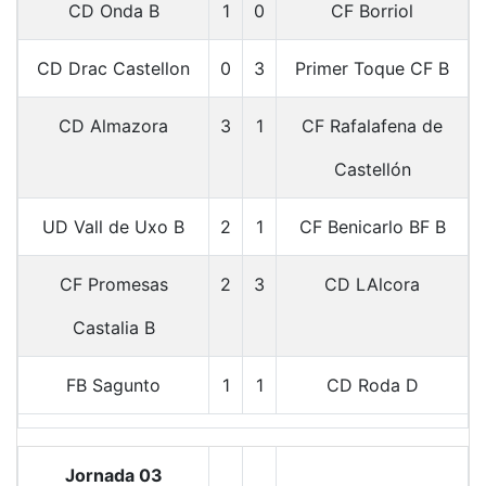
CD Onda B
1
0
CF Borriol
CD Drac Castellon
0
3
Primer Toque CF B
CD Almazora
3
1
CF Rafalafena de
Castellón
UD Vall de Uxo B
2
1
CF Benicarlo BF B
CF Promesas
2
3
CD LAlcora
Castalia B
FB Sagunto
1
1
CD Roda D
Jornada 03