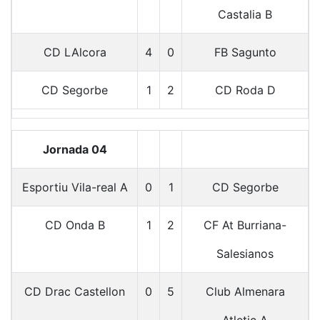
Castalia B
CD LAlcora
4
0
FB Sagunto
CD Segorbe
1
2
CD Roda D
Jornada 04
Esportiu Vila-real A
0
1
CD Segorbe
CD Onda B
1
2
CF At Burriana-
Salesianos
CD Drac Castellon
0
5
Club Almenara
Atletic A