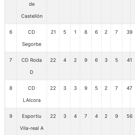
de
Castellón
6
CD
21
5
1
8
6
2
7
39
Segorbe
7
CD Roda
22
4
2
9
6
3
5
41
D
8
CD
22
3
3
9
5
2
7
47
LAlcora
9
Esportiu
22
3
4
7
4
2
9
56
Vila-real A