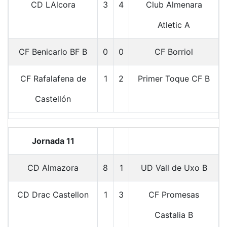
CD LAlcora
3
4
Club Almenara
Atletic A
CF Benicarlo BF B
0
0
CF Borriol
CF Rafalafena de
1
2
Primer Toque CF B
Castellón
Jornada 11
CD Almazora
8
1
UD Vall de Uxo B
CD Drac Castellon
1
3
CF Promesas
Castalia B