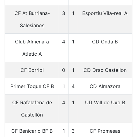
CF At Burriana-
3
1
Esportiu Vila-real A
Salesianos
Club Almenara
4
1
CD Onda B
Atletic A
CF Borriol
0
1
CD Drac Castellon
Primer Toque CF B
1
4
CD Almazora
CF Rafalafena de
4
1
UD Vall de Uxo B
Castellón
CF Benicarlo BF B
1
3
CF Promesas