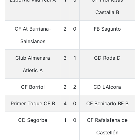
Castalia B
CF At Burriana-
2
0
FB Sagunto
Salesianos
Club Almenara
3
1
CD Roda D
Atletic A
CF Borriol
2
2
CD LAlcora
Primer Toque CF B
4
0
CF Benicarlo BF B
CD Segorbe
1
0
CF Rafalafena de
Castellón