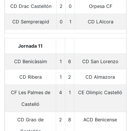
CD Drac Castellón
2
0
Orpesa CF
CD Semprerapid
0
1
CD LAlcora
Jornada 11
CD Benicàssim
1
6
CD San Lorenzo
CD Ribera
1
2
CD Almazora
CF Les Palmes de
4
1
CE Olimpic Castelló
Castelló
CD Grao de
2
8
ACD Benicense