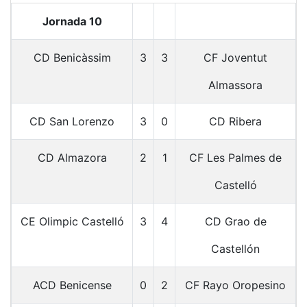
Jornada 10
CD Benicàssim
3
3
CF Joventut
Almassora
CD San Lorenzo
3
0
CD Ribera
CD Almazora
2
1
CF Les Palmes de
Castelló
CE Olimpic Castelló
3
4
CD Grao de
Castellón
ACD Benicense
0
2
CF Rayo Oropesino