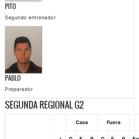
PITO
Segundo entrenador
PABLO
Preparador
SEGUNDA REGIONAL G2
Casa
Fuera
G
E
P
G
E
P
Fa
J