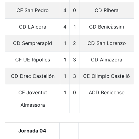
CF San Pedro
4
0
CD Ribera
CD LAlcora
4
1
CD Benicàssim
CD Semprerapid
1
2
CD San Lorenzo
CF UE Ripolles
1
3
CD Almazora
CD Drac Castellón
1
3
CE Olimpic Castelló
CF Joventut
1
0
ACD Benicense
Almassora
Jornada 04