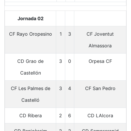
Jornada 02
CF Rayo Oropesino
1
3
CF Joventut
Almassora
CD Grao de
3
0
Orpesa CF
Castellón
CF Les Palmes de
3
4
CF San Pedro
Castelló
CD Ribera
2
6
CD LAlcora
CD Benicàssim
2
2
CD Semprerapid