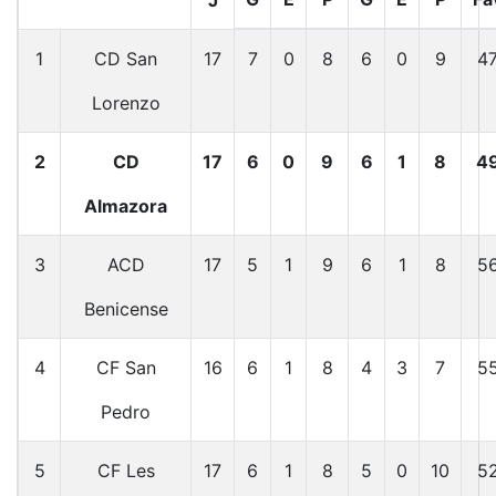
1
CD San
17
7
0
8
6
0
9
4
Lorenzo
2
CD
17
6
0
9
6
1
8
4
Almazora
3
ACD
17
5
1
9
6
1
8
5
Benicense
4
CF San
16
6
1
8
4
3
7
5
Pedro
5
CF Les
17
6
1
8
5
0
10
5