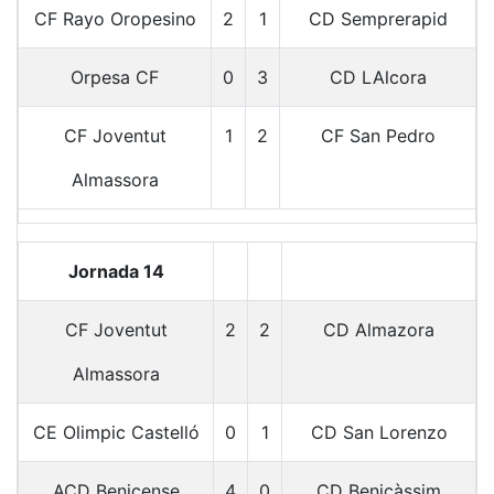
CF Rayo Oropesino
2
1
CD Semprerapid
Orpesa CF
0
3
CD LAlcora
CF Joventut
1
2
CF San Pedro
Almassora
Jornada 14
CF Joventut
2
2
CD Almazora
Almassora
CE Olimpic Castelló
0
1
CD San Lorenzo
ACD Benicense
4
0
CD Benicàssim