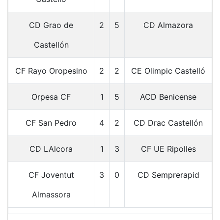
CD Grao de
2
5
CD Almazora
Castellón
CF Rayo Oropesino
2
2
CE Olimpic Castelló
Orpesa CF
1
5
ACD Benicense
CF San Pedro
4
2
CD Drac Castellón
CD LAlcora
1
3
CF UE Ripolles
CF Joventut
3
0
CD Semprerapid
Almassora