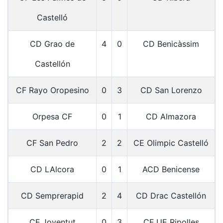
Castelló
CD Grao de
4
0
CD Benicàssim
Castellón
CF Rayo Oropesino
0
3
CD San Lorenzo
Orpesa CF
0
1
CD Almazora
CF San Pedro
2
2
CE Olimpic Castelló
CD LAlcora
0
1
ACD Benicense
CD Semprerapid
2
4
CD Drac Castellón
CF Joventut
0
3
CF UE Ripolles