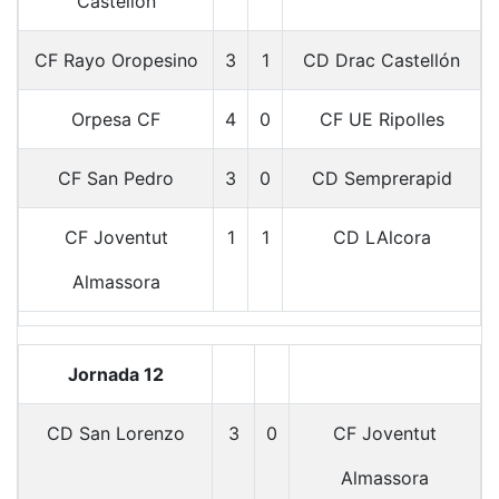
Castellón
CF Rayo Oropesino
3
1
CD Drac Castellón
Orpesa CF
4
0
CF UE Ripolles
CF San Pedro
3
0
CD Semprerapid
CF Joventut
1
1
CD LAlcora
Almassora
Jornada 12
CD San Lorenzo
3
0
CF Joventut
Almassora