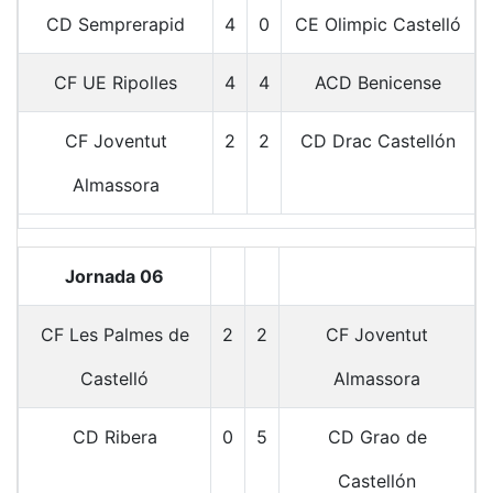
CD Semprerapid
4
0
CE Olimpic Castelló
CF UE Ripolles
4
4
ACD Benicense
CF Joventut
2
2
CD Drac Castellón
Almassora
Jornada 06
CF Les Palmes de
2
2
CF Joventut
Castelló
Almassora
CD Ribera
0
5
CD Grao de
Castellón