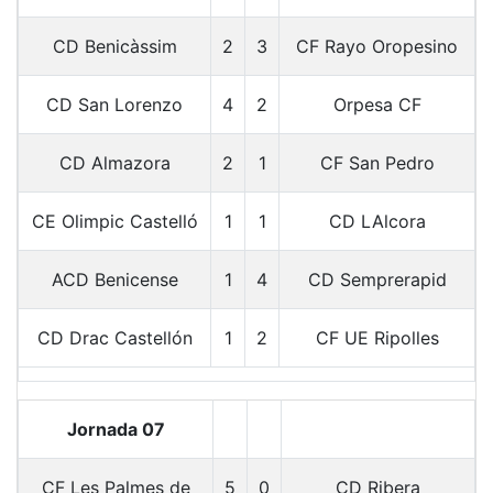
CD Benicàssim
2
3
CF Rayo Oropesino
CD San Lorenzo
4
2
Orpesa CF
CD Almazora
2
1
CF San Pedro
CE Olimpic Castelló
1
1
CD LAlcora
ACD Benicense
1
4
CD Semprerapid
CD Drac Castellón
1
2
CF UE Ripolles
Jornada 07
CF Les Palmes de
5
0
CD Ribera