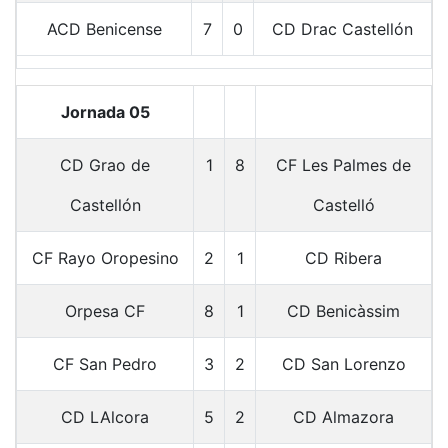
ACD Benicense
7
0
CD Drac Castellón
Jornada 05
CD Grao de
1
8
CF Les Palmes de
Castellón
Castelló
CF Rayo Oropesino
2
1
CD Ribera
Orpesa CF
8
1
CD Benicàssim
CF San Pedro
3
2
CD San Lorenzo
CD LAlcora
5
2
CD Almazora