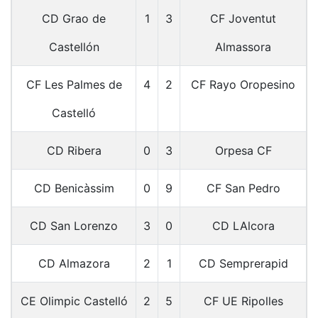
CD Grao de
1
3
CF Joventut
Castellón
Almassora
CF Les Palmes de
4
2
CF Rayo Oropesino
Castelló
CD Ribera
0
3
Orpesa CF
CD Benicàssim
0
9
CF San Pedro
CD San Lorenzo
3
0
CD LAlcora
CD Almazora
2
1
CD Semprerapid
CE Olimpic Castelló
2
5
CF UE Ripolles