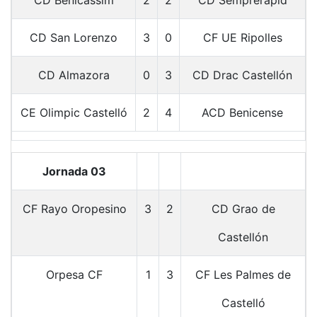
CD San Lorenzo
3
0
CF UE Ripolles
CD Almazora
0
3
CD Drac Castellón
CE Olimpic Castelló
2
4
ACD Benicense
Jornada 03
CF Rayo Oropesino
3
2
CD Grao de
Castellón
Orpesa CF
1
3
CF Les Palmes de
Castelló