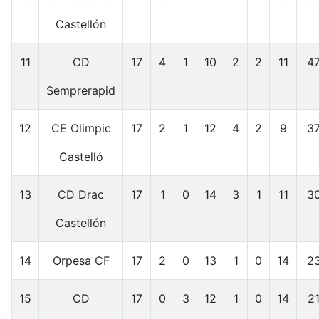
Castellón
11
CD
17
4
1
10
2
2
11
4
Semprerapid
12
CE Olimpic
17
2
1
12
4
2
9
3
Castelló
13
CD Drac
17
1
0
14
3
1
11
3
Castellón
14
Orpesa CF
17
2
0
13
1
0
14
2
15
CD
17
0
3
12
1
0
14
2