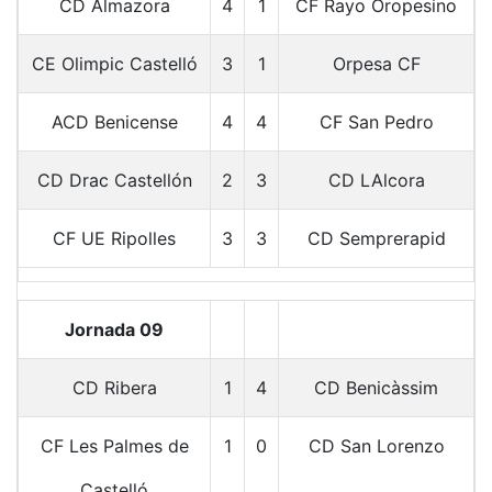
CD Almazora
4
1
CF Rayo Oropesino
CE Olimpic Castelló
3
1
Orpesa CF
ACD Benicense
4
4
CF San Pedro
CD Drac Castellón
2
3
CD LAlcora
CF UE Ripolles
3
3
CD Semprerapid
Jornada 09
CD Ribera
1
4
CD Benicàssim
CF Les Palmes de
1
0
CD San Lorenzo
Castelló