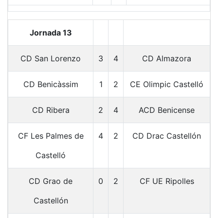
Jornada 13
CD San Lorenzo
3
4
CD Almazora
CD Benicàssim
1
2
CE Olimpic Castelló
CD Ribera
2
4
ACD Benicense
CF Les Palmes de
4
2
CD Drac Castellón
Castelló
CD Grao de
0
2
CF UE Ripolles
Castellón