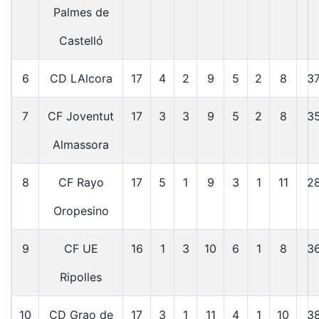
Palmes de
Castelló
6
CD LAlcora
17
4
2
9
5
2
8
3
7
CF Joventut
17
3
3
9
5
2
8
3
Almassora
8
CF Rayo
17
5
1
9
3
1
11
2
Oropesino
9
CF UE
16
1
3
10
6
1
8
3
Ripolles
10
CD Grao de
17
3
1
11
4
1
10
3