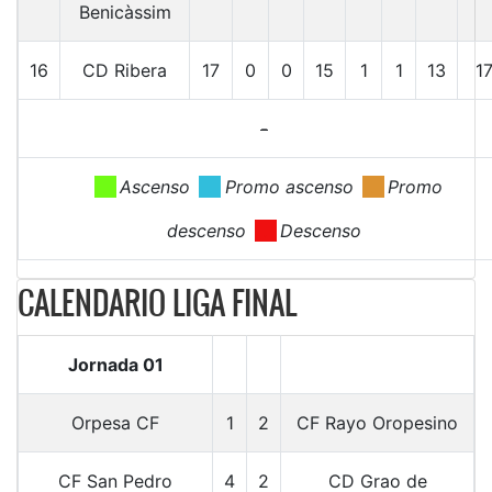
Benicàssim
16
CD Ribera
17
0
0
15
1
1
13
1
-
.
Ascenso
.
Promo ascenso
.
Promo
descenso
.
Descenso
CALENDARIO LIGA FINAL
Jornada 01
Orpesa CF
1
2
CF Rayo Oropesino
CF San Pedro
4
2
CD Grao de