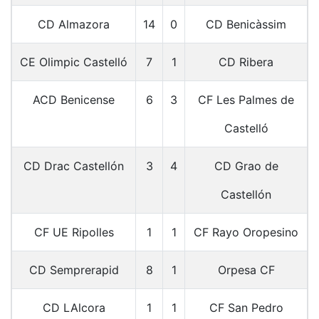
CD Almazora
14
0
CD Benicàssim
CE Olimpic Castelló
7
1
CD Ribera
ACD Benicense
6
3
CF Les Palmes de
Castelló
CD Drac Castellón
3
4
CD Grao de
Castellón
CF UE Ripolles
1
1
CF Rayo Oropesino
CD Semprerapid
8
1
Orpesa CF
CD LAlcora
1
1
CF San Pedro