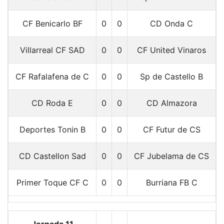
CF Benicarlo BF
0
0
CD Onda C
Villarreal CF SAD
0
0
CF United Vinaros
CF Rafalafena de C
0
0
Sp de Castello B
CD Roda E
0
0
CD Almazora
Deportes Tonin B
0
0
CF Futur de CS
CD Castellon Sad
0
0
CF Jubelama de CS
Primer Toque CF C
0
0
Burriana FB C
Jornada 11