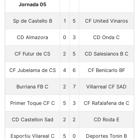
Jornada 05
Sp de Castello B
1
5
CF United Vinaros
CD Almazora
0
3
CD Onda C
CF Futur de CS
2
5
CD Salesianos B C
CF Jubelama de CS
4
6
CF Benicarlo BF
Burriana FB C
2
7
Villarreal CF SAD
Primer Toque CF C
5
3
CF Rafalafena de C
CD Castellon Sad
2
2
CD Roda E
Esportiu Vilareal C
5
0
Deportes Tonin B