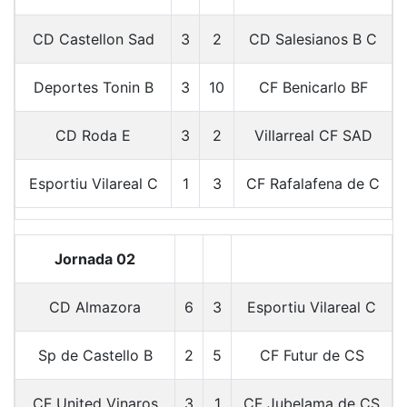
CD Castellon Sad
3
2
CD Salesianos B C
Deportes Tonin B
3
10
CF Benicarlo BF
CD Roda E
3
2
Villarreal CF SAD
Esportiu Vilareal C
1
3
CF Rafalafena de C
Jornada 02
CD Almazora
6
3
Esportiu Vilareal C
Sp de Castello B
2
5
CF Futur de CS
CF United Vinaros
3
1
CF Jubelama de CS