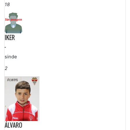
18
IKER
-
sinde
2
ÁLVARO