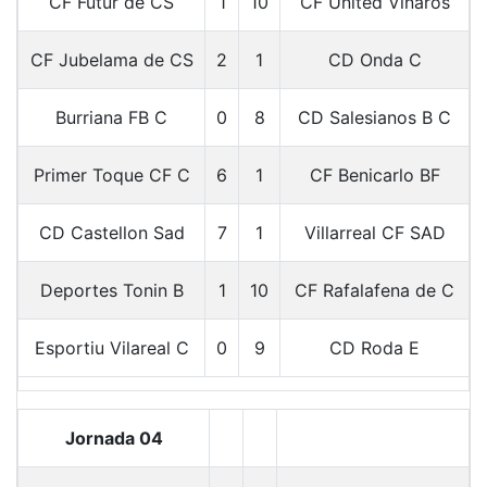
CF Futur de CS
1
10
CF United Vinaros
CF Jubelama de CS
2
1
CD Onda C
Burriana FB C
0
8
CD Salesianos B C
Primer Toque CF C
6
1
CF Benicarlo BF
CD Castellon Sad
7
1
Villarreal CF SAD
Deportes Tonin B
1
10
CF Rafalafena de C
Esportiu Vilareal C
0
9
CD Roda E
Jornada 04