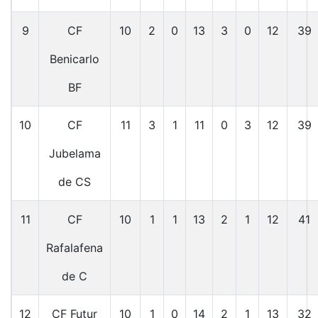
9
CF
10
2
0
13
3
0
12
39
Benicarlo
BF
10
CF
11
3
1
11
0
3
12
39
Jubelama
de CS
11
CF
10
1
1
13
2
1
12
41
Rafalafena
de C
12
CF Futur
10
1
0
14
2
1
13
32