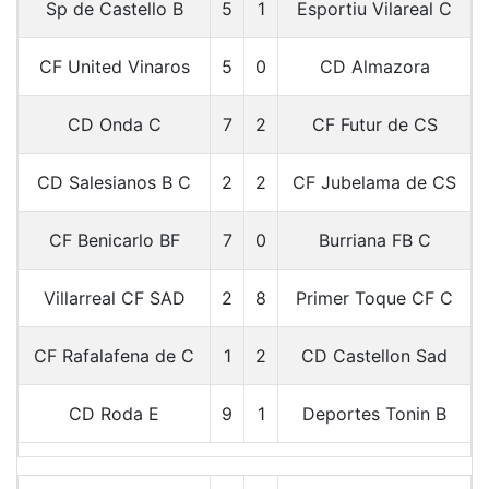
Sp de Castello B
5
1
Esportiu Vilareal C
CF United Vinaros
5
0
CD Almazora
CD Onda C
7
2
CF Futur de CS
CD Salesianos B C
2
2
CF Jubelama de CS
CF Benicarlo BF
7
0
Burriana FB C
Villarreal CF SAD
2
8
Primer Toque CF C
CF Rafalafena de C
1
2
CD Castellon Sad
CD Roda E
9
1
Deportes Tonin B