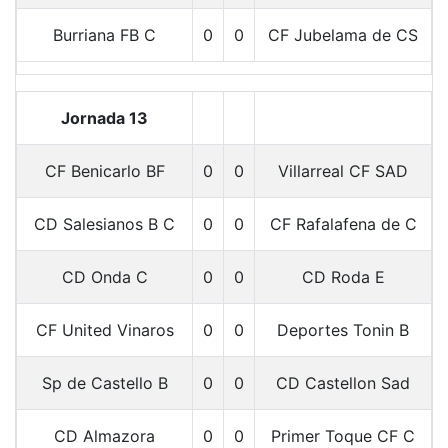
Burriana FB C
0
0
CF Jubelama de CS
Jornada 13
CF Benicarlo BF
0
0
Villarreal CF SAD
CD Salesianos B C
0
0
CF Rafalafena de C
CD Onda C
0
0
CD Roda E
CF United Vinaros
0
0
Deportes Tonin B
Sp de Castello B
0
0
CD Castellon Sad
CD Almazora
0
0
Primer Toque CF C