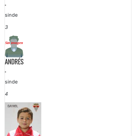
-
sinde
3
ANDRÉS
-
sinde
4