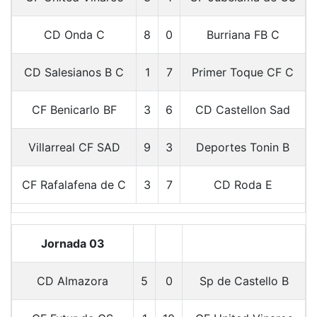
CD Onda C
8
0
Burriana FB C
CD Salesianos B C
1
7
Primer Toque CF C
CF Benicarlo BF
3
6
CD Castellon Sad
Villarreal CF SAD
9
3
Deportes Tonin B
CF Rafalafena de C
3
7
CD Roda E
Jornada 03
CD Almazora
5
0
Sp de Castello B