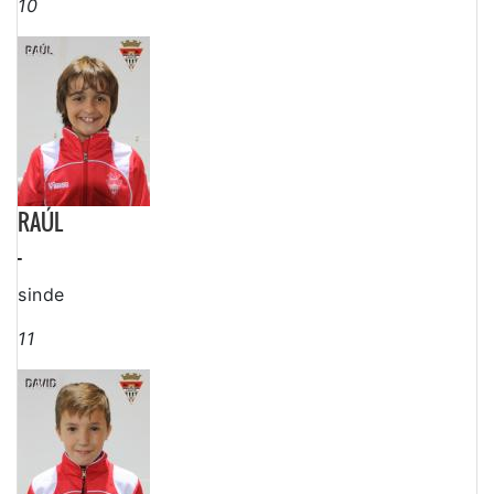
10
RAÚL
-
sinde
11