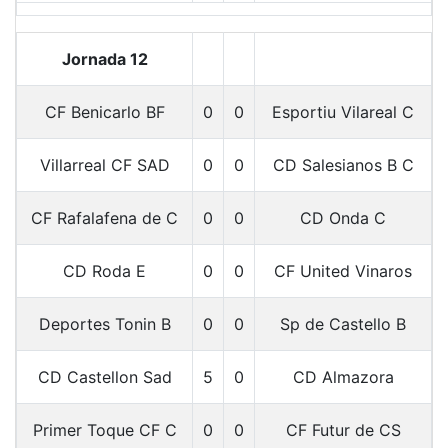
Jornada 12
CF Benicarlo BF
0
0
Esportiu Vilareal C
Villarreal CF SAD
0
0
CD Salesianos B C
CF Rafalafena de C
0
0
CD Onda C
CD Roda E
0
0
CF United Vinaros
Deportes Tonin B
0
0
Sp de Castello B
CD Castellon Sad
5
0
CD Almazora
Primer Toque CF C
0
0
CF Futur de CS