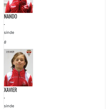
NANDO
-
sinde
8
XAVIER
-
sinde