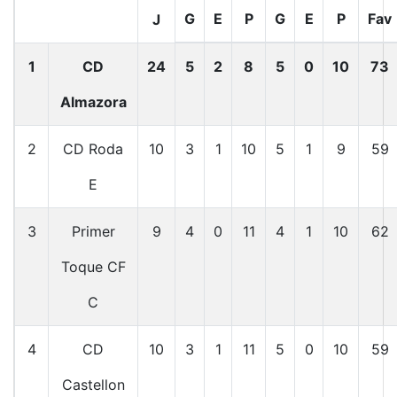
G
E
P
G
E
P
Fav
J
1
CD
24
5
2
8
5
0
10
73
Almazora
2
CD Roda
10
3
1
10
5
1
9
59
E
3
Primer
9
4
0
11
4
1
10
62
Toque CF
C
4
CD
10
3
1
11
5
0
10
59
Castellon