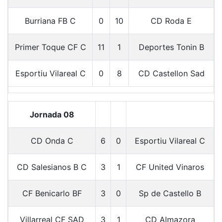
Burriana FB C
0
10
CD Roda E
Primer Toque CF C
11
1
Deportes Tonin B
Esportiu Vilareal C
0
8
CD Castellon Sad
Jornada 08
CD Onda C
6
0
Esportiu Vilareal C
CD Salesianos B C
3
1
CF United Vinaros
CF Benicarlo BF
3
0
Sp de Castello B
Villarreal CF SAD
3
1
CD Almazora