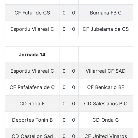
CF Futur de CS
0
0
Burriana FB C
Esportiu Vilareal C
0
0
CF Jubelama de CS
Jornada 14
Esportiu Vilareal C
0
0
Villarreal CF SAD
CF Rafalafena de C
0
0
CF Benicarlo BF
CD Roda E
0
0
CD Salesianos B C
Deportes Tonin B
0
0
CD Onda C
CD Castellon Sad
0
0
CF United Vinaros