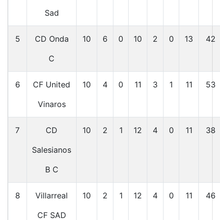
Sad
5
CD Onda
10
6
0
10
2
0
13
42
C
6
CF United
10
4
0
11
3
1
11
53
Vinaros
7
CD
10
2
1
12
4
0
11
38
Salesianos
B C
8
Villarreal
10
2
1
12
4
0
11
46
CF SAD