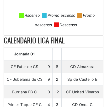
-
.
Ascenso
.
Promo ascenso
.
Promo
descenso
.
Descenso
CALENDARIO LIGA FINAL
Jornada 01
CF Futur de CS
9
8
CD Almazora
CF Jubelama de CS
9
2
Sp de Castello B
Burriana FB C
0
12
CF United Vinaros
Primer Toque CF C
4
3
CD Onda C