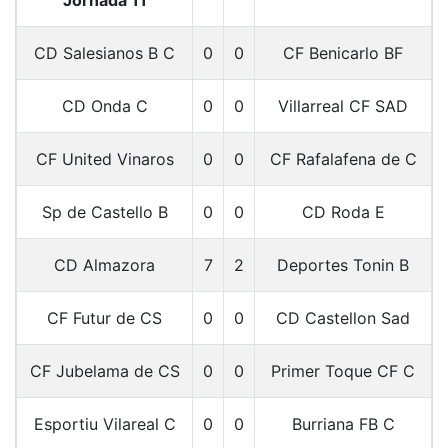
CD Salesianos B C
0
0
CF Benicarlo BF
CD Onda C
0
0
Villarreal CF SAD
CF United Vinaros
0
0
CF Rafalafena de C
Sp de Castello B
0
0
CD Roda E
CD Almazora
7
2
Deportes Tonin B
CF Futur de CS
0
0
CD Castellon Sad
CF Jubelama de CS
0
0
Primer Toque CF C
Esportiu Vilareal C
0
0
Burriana FB C