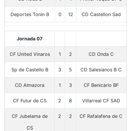
Deportes Tonin B
0
12
CD Castellon Sad
Jornada 07
CF United Vinaros
1
2
CD Onda C
Sp de Castello B
3
5
CD Salesianos B C
CD Almazora
1
3
CF Benicarlo BF
CF Futur de CS
2
8
Villarreal CF SAD
CF Jubelama de
2
2
CF Rafalafena de C
CS