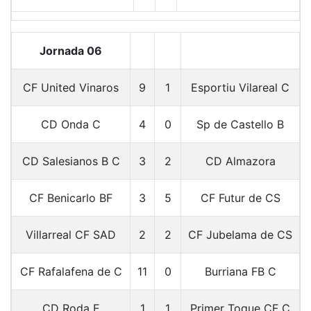
Jornada 06
CF United Vinaros
9
1
Esportiu Vilareal C
CD Onda C
4
0
Sp de Castello B
CD Salesianos B C
3
2
CD Almazora
CF Benicarlo BF
3
5
CF Futur de CS
Villarreal CF SAD
2
2
CF Jubelama de CS
CF Rafalafena de C
11
0
Burriana FB C
CD Roda E
1
1
Primer Toque CF C