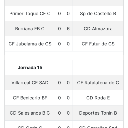
Primer Toque CF C
0
0
Sp de Castello B
Burriana FB C
0
6
CD Almazora
CF Jubelama de CS
0
0
CF Futur de CS
Jornada 15
Villarreal CF SAD
0
0
CF Rafalafena de C
CF Benicarlo BF
0
0
CD Roda E
CD Salesianos B C
0
0
Deportes Tonin B
CD Onda C
0
0
CD Castellon Sad