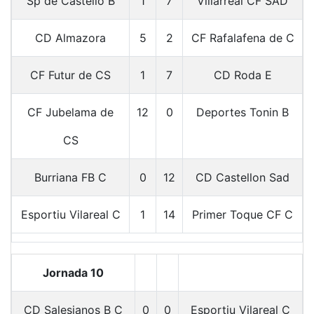
Sp de Castello B
1
7
Villarreal CF SAD
CD Almazora
5
2
CF Rafalafena de C
CF Futur de CS
1
7
CD Roda E
CF Jubelama de
12
0
Deportes Tonin B
CS
Burriana FB C
0
12
CD Castellon Sad
Esportiu Vilareal C
1
14
Primer Toque CF C
Jornada 10
CD Salesianos B C
0
0
Esportiu Vilareal C