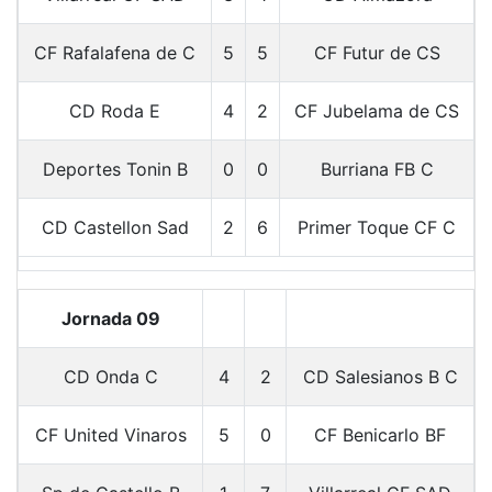
CF Rafalafena de C
5
5
CF Futur de CS
CD Roda E
4
2
CF Jubelama de CS
Deportes Tonin B
0
0
Burriana FB C
CD Castellon Sad
2
6
Primer Toque CF C
Jornada 09
CD Onda C
4
2
CD Salesianos B C
CF United Vinaros
5
0
CF Benicarlo BF