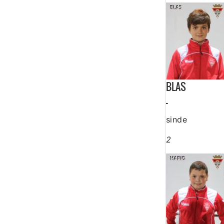
BLAS
-
sinde
2