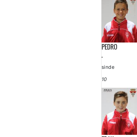
PEDRO
-
sinde
10