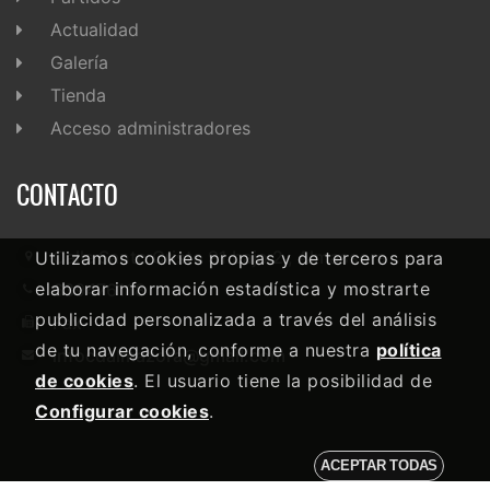
Actualidad
Galería
Tienda
Acceso administradores
CONTACTO
Calle Santo Cristo 91 bajo 2 , Almassora
Utilizamos cookies propias y de terceros para
elaborar información estadística y mostrarte
639476118
publicidad personalizada a través del análisis
Fax-
de tu navegación, conforme a nuestra
política
infocdalmazora@gmail.com
de cookies
. El usuario tiene la posibilidad de
Configurar cookies
.
ACEPTAR TODAS